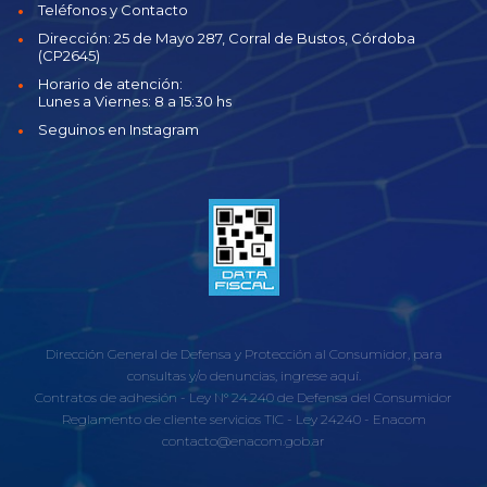
Teléfonos y Contacto
Dirección: 25 de Mayo 287, Corral de Bustos, Córdoba
(CP2645)
Horario de atención:
Lunes a Viernes: 8 a 15:30 hs
Seguinos en Instagram
Dirección General de Defensa y Protección al Consumidor, para
consultas y/o denuncias, ingrese aquí.
Contratos de adhesión - Ley N° 24.240 de Defensa del Consumidor
Reglamento de cliente servicios TIC
-
Ley 24240
-
Enacom
contacto@enacom.gob.ar