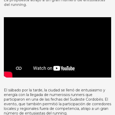
La propuesta atrajo a un gran número de entusiastas
del running.
El sábado por la tarde, la ciudad se llenó de entusiasmo y
energía con la llegada de numerosos runners que
participaron en una de las fechas del Sudeste Cordobés. El
evento, que también permitió la participación de corredores
locales y regionales fuera de competencia, atrajo a un gran
número de entusiastas del running.