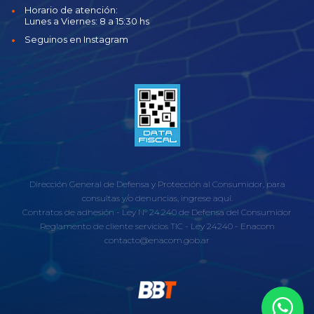
Horario de atención:
Lunes a Viernes: 8 a 15:30 hs
Seguinos en Instagram
Dirección General de Defensa y Protección al Consumidor, para
consultas y/o denuncias, ingrese aquí.
Contratos de adhesión - Ley N° 24.240 de Defensa del Consumidor
Reglamento de cliente servicios TIC
-
Ley 24240
-
Enacom
contacto@enacom.gob.ar